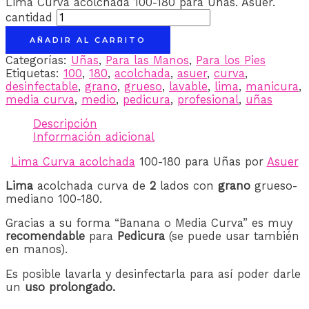
Lima Curva acolchada 100-180 para Uñas. Asuer.
cantidad
AÑADIR AL CARRITO
Categorías:
Uñas
,
Para las Manos
,
Para los Pies
Etiquetas:
100
,
180
,
acolchada
,
asuer
,
curva
,
desinfectable
,
grano
,
grueso
,
lavable
,
lima
,
manicura
,
media curva
,
medio
,
pedicura
,
profesional
,
uñas
Descripción
Información adicional
Lima Curva acolchada
100-180 para Uñas por
Asuer
Lima
acolchada curva de
2
lados con
grano
grueso-
mediano 100-180.
Gracias a su forma “Banana o Media Curva” es muy
recomendable
para
Pedicura
(se puede usar también
en manos).
Es posible lavarla y desinfectarla para así poder darle
un
uso prolongado.