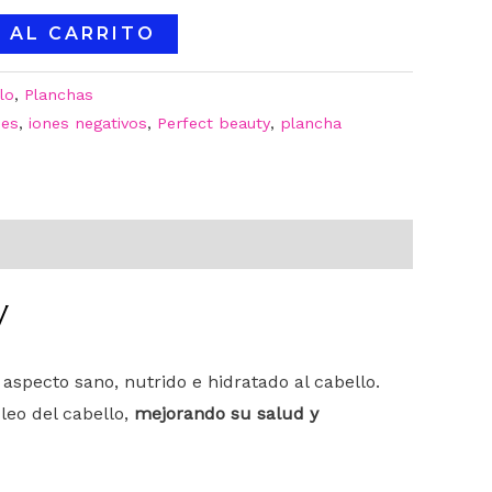
 AL CARRITO
lo
,
Planchas
nes
,
iones negativos
,
Perfect beauty
,
plancha
y
specto sano, nutrido e hidratado al cabello.
leo del cabello,
mejorando su salud y