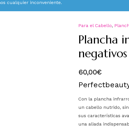
mos cualquier inconveniente.
Para el Cabello
,
Planc
Plancha in
negativos
60,00
€
Perfectbeauty
Con la plancha infrarr
un cabello nutrido, si
sus características av
una aliada indispensab