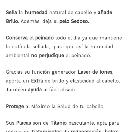
Sella
la
humedad
natural de cabello y
añade
Brillo
. Además, deja el
pelo Sedoso.
Conserva
el
peinado
todo el día ya que mantiene
la cutícula sellada, para que así la humedad
ambiental
no
perjudique
el peinado.
Gracias su función generador
Laser de Iones
,
aporta un
Extra
de brillo y elasticidad al cabello.
También
ayuda
al fácil alisado.
Protege
al Máximo la Salud de tu cabello.
Sus
Placas
son de
Titanio
basculante, apta para
utilizar en
tratamientos
de
regeneración
,
botox
,