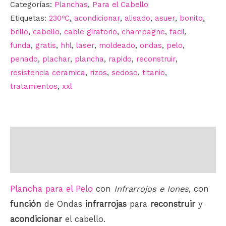
Categorías:
Planchas
,
Para el Cabello
Etiquetas:
230ºC
,
acondicionar
,
alisado
,
asuer
,
bonito
,
brillo
,
cabello
,
cable giratorio
,
champagne
,
facil
,
funda
,
gratis
,
hhl
,
laser
,
moldeado
,
ondas
,
pelo
,
penado
,
plachar
,
plancha
,
rapido
,
reconstruir
,
resistencia ceramica
,
rizos
,
sedoso
,
titanio
,
tratamientos
,
xxl
Descripción
Información adicional
Plancha para el Pelo
con
Infrarrojos e Iones
, con
función
de Ondas
infrarrojas
para
reconstruir
y
acondicionar
el cabello.