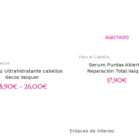
AGOTADO
Para el Cabello
Secos
Serum Puntas Abier
 Ultrahidratante cabellos
Reparación Total Val
Secos Valquer
17,90
€
18,90
€
-
26,00
€
Enlaces de interes: