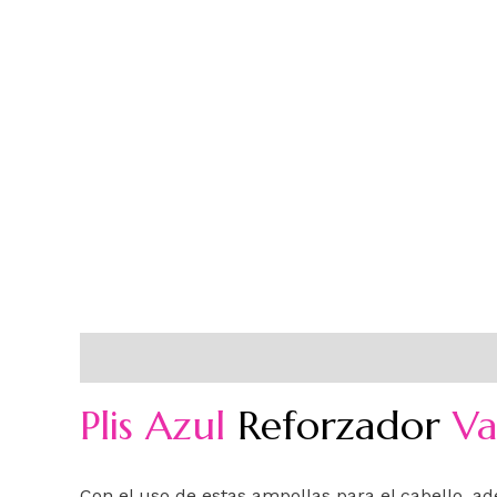
Descripción
Información adicional
Plis Azul
Reforzador
Va
Con el uso de estas ampollas para el cabello, ad