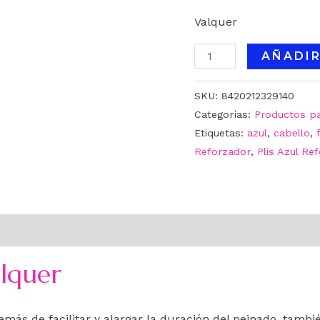
Valquer
AÑADIR
SKU:
8420212329140
Categorías:
Productos p
Etiquetas:
azul
,
cabello
,
Reforzador
,
Plis Azul Re
lquer
emás de facilitar y alargar la duración del peinado, tambié