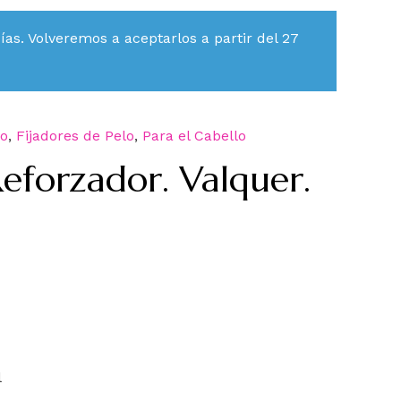
s. Volveremos a aceptarlos a partir del 27
do
,
Fijadores de Pelo
,
Para el Cabello
Reforzador. Valquer.
l