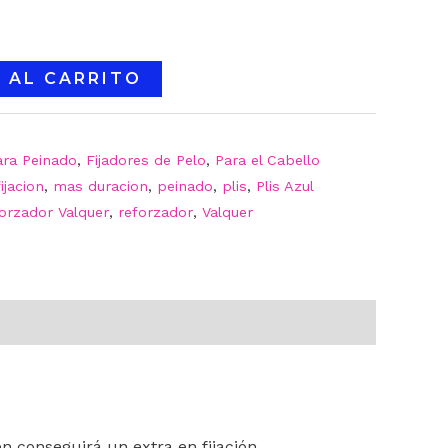
 AL CARRITO
ara Peinado
,
Fijadores de Pelo
,
Para el Cabello
fijacion
,
mas duracion
,
peinado
,
plis
,
Plis Azul
forzador Valquer
,
reforzador
,
Valquer
n conseguirá un extra en fijación.