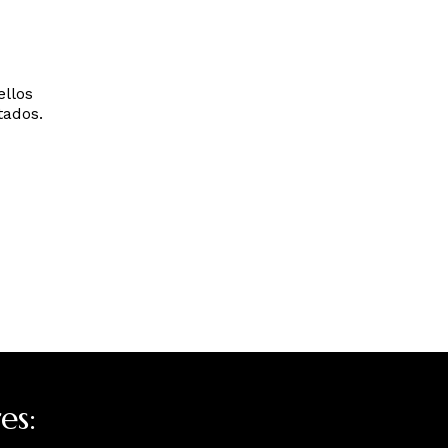
llos
tados.
es: