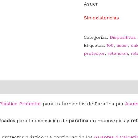
Asuer
Sin existencias
Categorías:
Dispositivos
Etiquetas:
100
,
asuer
,
cal
protector
,
retencion
,
ret
Plástico Protector
para tratamientos de Parafina por
Asue
dicados
para la exposición de
parafina
en manos/pies y
re
l protector plástico y a continuación los
Guantes ó Calcetí