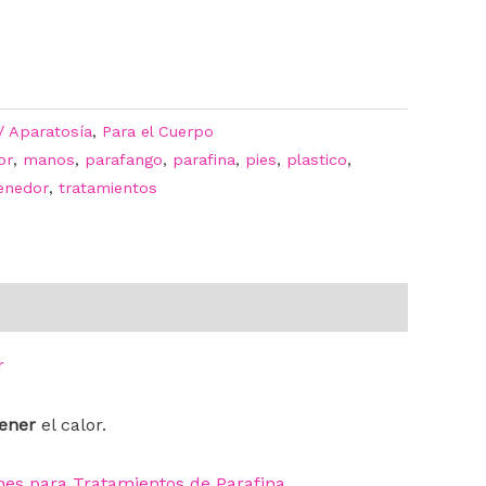
 / Aparatosía
,
Para el Cuerpo
or
,
manos
,
parafango
,
parafina
,
pies
,
plastico
,
enedor
,
tratamientos
r
tener
el calor.
nes para Tratamientos de Parafina
.