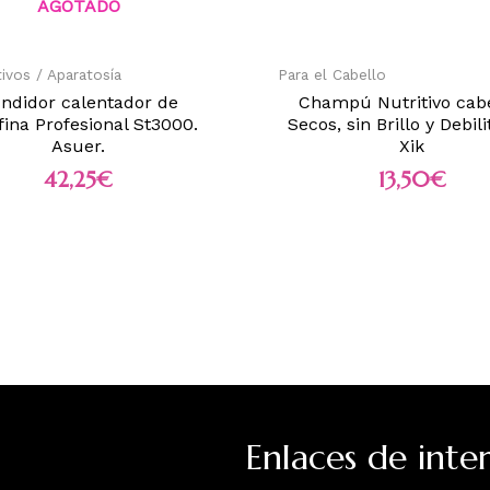
AGOTADO
tivos / Aparatosía
Para el Cabello
ndidor calentador de
Champú Nutritivo cabe
fina Profesional St3000.
Secos, sin Brillo y Debili
Asuer.
Xik
42,25
€
13,50
€
Enlaces de inter