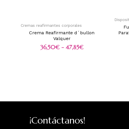
Disposi
Cremas reafirmantes corporales
Fu
Crema Reafirmante d´bullon
Para
Valquer
36,50
€
-
47,85
€
¡Contáctanos!