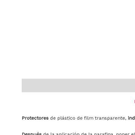
Descripción
Información adicional
Protectores
de plástico de film transparente,
in
Después
de la aplicación de la parafina, poner e