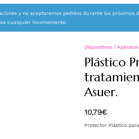
aciones y no aceptaremos pedidos durante los próximos día
mos cualquier inconveniente.
Dispositivos / Aparatos
Plástico 
tratamien
Asuer.
10,79
€
Protector Plástico par