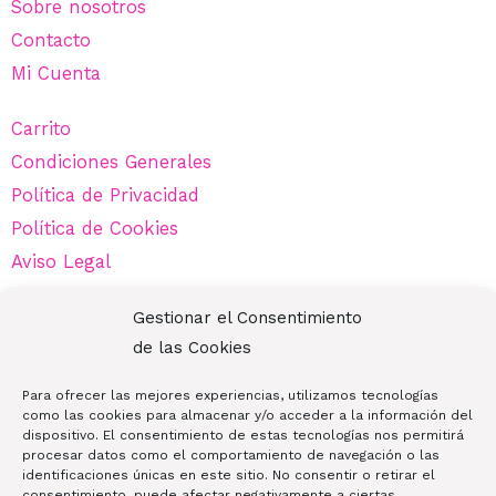
Sobre nosotros
Contacto
Mi Cuenta
Carrito
Condiciones Generales
Política de Privacidad
Política de Cookies
Aviso Legal
Gestionar el Consentimiento
de las Cookies
¡Contáctanos!
Para ofrecer las mejores experiencias, utilizamos tecnologías
680 71 24 43
como las cookies para almacenar y/o acceder a la información del
dispositivo. El consentimiento de estas tecnologías nos permitirá
auratiendabelleza@gmail.com
procesar datos como el comportamiento de navegación o las
identificaciones únicas en este sitio. No consentir o retirar el
Av. de Europa, 12, 28224 Pozuelo de Alarcón, Madrid
consentimiento, puede afectar negativamente a ciertas