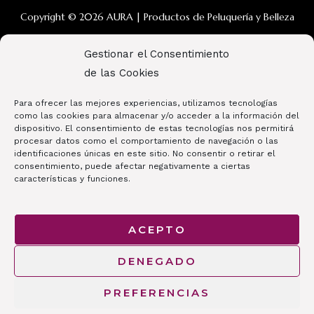
Copyright © 2026 AURA | Productos de Peluquería y Belleza
Gestionar el Consentimiento
¿Podemos Ayudarte? :)
de las Cookies
WhatsApp Aura Tienda Belleza
Para ofrecer las mejores experiencias, utilizamos tecnologías
Nos encanta ayudar. Para lo que necesites aquí
como las cookies para almacenar y/o acceder a la información del
estamos :)
dispositivo. El consentimiento de estas tecnologías nos permitirá
procesar datos como el comportamiento de navegación o las
Abrir chat
identificaciones únicas en este sitio. No consentir o retirar el
consentimiento, puede afectar negativamente a ciertas
características y funciones.
ACEPTO
DENEGADO
PREFERENCIAS