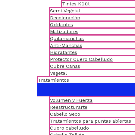
Tintes Küül
Semi-Vegetal
Decoloración
Oxidantes
Matizadores
Quitamanchas
Anti-Manchas
Hidratantes
Protector Cuero Cabelludo
Cubre Canas
Vegetal
Tratamientos
Volumen y Fuerza
Reestructurarte
Cabello Seco
Tratamientos para puntas abiertas
Cuero cabelludo
Cabello Teñido