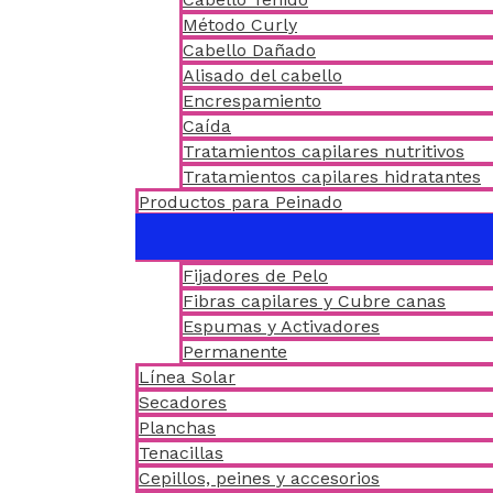
Método Curly
Cabello Dañado
Alisado del cabello
Encrespamiento
Caída
Tratamientos capilares nutritivos
Tratamientos capilares hidratantes
Productos para Peinado
Fijadores de Pelo
Fibras capilares y Cubre canas
Espumas y Activadores
Permanente
Línea Solar
Secadores
Planchas
Tenacillas
Cepillos, peines y accesorios