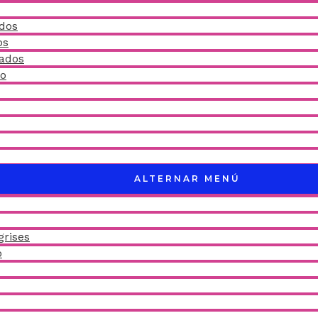
idos
os
ñados
do
ALTERNAR MENÚ
grises
o