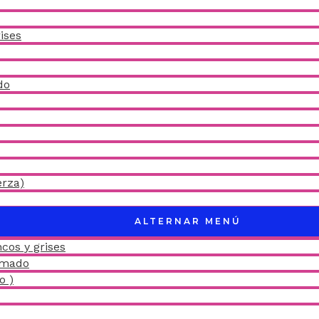
ises
do
erza)
ALTERNAR MENÚ
cos y grises
amado
o )