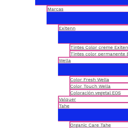
Marcas
Exitenn
Tintes Color creme Exite
Tintes color permanente 
Wella
Color Fresh Wella
Color Touch Wella
Coloración vegetal EOS
Valquer
Tahe
Organic Care Tahe