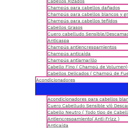
Cabellos Rizados
Champús para cabellos dañados
Champús para cabellos blancos y gr
Champús para cabellos teñidos
Cabellos Grasos
Cuero cabelludo Sensible/Descama
Anticaspa
Champús antiencrespamientos
Champús anticaída
Champús antiamarillo
Cabello Fino ( Champú de Volumen)
Cabellos Delicados ( Champú de Fu
Acondicionadores
Acondicionadores para cabellos blan
Cuero Cabelludo Sensible y/ó Desc
Cabello Neutro ( Todo tipo de Cabell
Antiencrespamiento( Anti-Frizz )
Anticaída