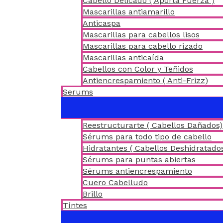
Cabello Delicado ( Aporta Fuerza )
Mascarillas antiamarillo
Anticaspa
Mascarillas para cabellos lisos
Mascarillas para cabello rizado
Mascarillas anticaída
Cabellos con Color y Teñidos
Antiencrespamiento ( Anti-Frizz)
Serums
Reestructurarte ( Cabellos Dañados)
Sérums para todo tipo de cabello
Hidratantes ( Cabellos Deshidratado
Sérums para puntas abiertas
Sérums antiencrespamiento
Cuero Cabelludo
Brillo
Tíntes