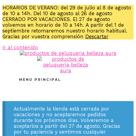
HORARIOS DE VERANO: del 29 de julio al 8 de agosto
de 10 a 14h. Del 10 de agosto al 26 de agosto
CERRADO POR VACACIONES. El 27 de agosto
volvemos en horario de 10 a 14h. A partir del 1 de
septiembre retomaremos nuestro horario habitual.
Gracias por vuestra comprensión
Descartar
Ir al contenido
MENÚ PRINCIPAL
Actualmente la tienda está cerrada por
vacaciones y no aceptaremos pedidos
durante los próximos días. Volveremos a
aceptarlos a partir del 27 de agosto. Gracias
por tu paciencia y sentimos cualquier