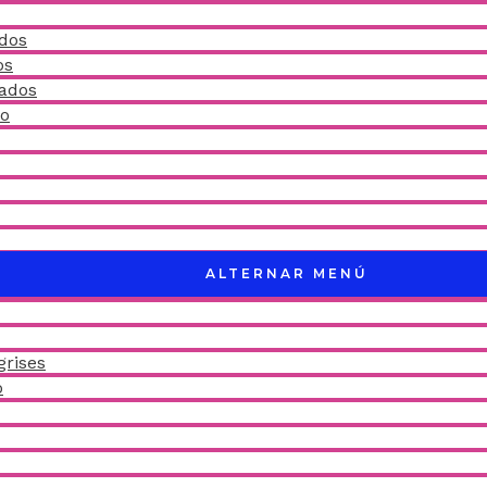
idos
os
ñados
do
ALTERNAR MENÚ
grises
o