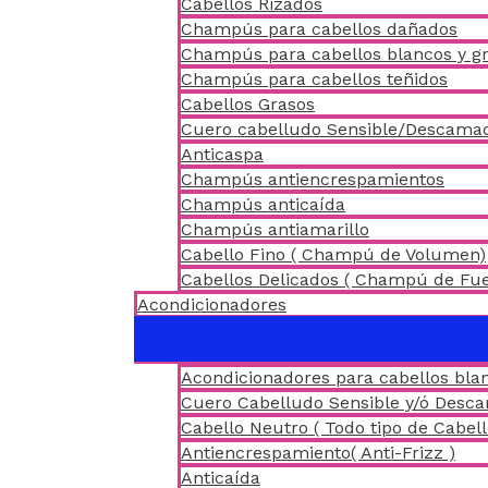
Cabellos Rizados
Champús para cabellos dañados
Champús para cabellos blancos y gr
Champús para cabellos teñidos
Cabellos Grasos
Cuero cabelludo Sensible/Descama
Anticaspa
Champús antiencrespamientos
Champús anticaída
Champús antiamarillo
Cabello Fino ( Champú de Volumen)
Cabellos Delicados ( Champú de Fu
Acondicionadores
Acondicionadores para cabellos blan
Cuero Cabelludo Sensible y/ó Desc
Cabello Neutro ( Todo tipo de Cabell
Antiencrespamiento( Anti-Frizz )
Anticaída