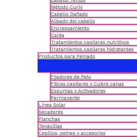
Método Curly
Cabello Dañado
Alisado del cabello
Encrespamiento
Caída
Tratamientos capilares nutritivos
Tratamientos capilares hidratantes
Productos para Peinado
Fijadores de Pelo
Fibras capilares y Cubre canas
Espumas y Activadores
Permanente
Línea Solar
Secadores
Planchas
Tenacillas
Cepillos, peines y accesorios