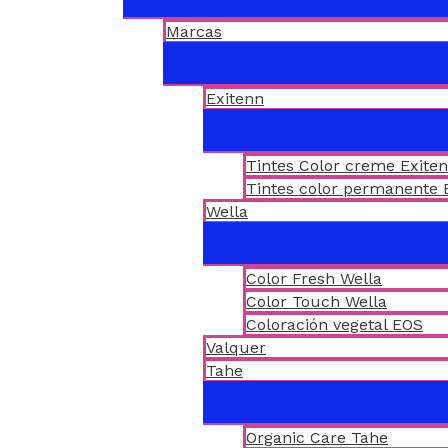
Marcas
Exitenn
Tintes Color creme Exite
Tintes color permanente 
Wella
Color Fresh Wella
Color Touch Wella
Coloración vegetal EOS
Valquer
Tahe
Organic Care Tahe