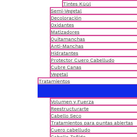
Tintes Küül
Semi-Vegetal
Decoloración
Oxidantes
Matizadores
Quitamanchas
Anti-Manchas
Hidratantes
Protector Cuero Cabelludo
Cubre Canas
Vegetal
Tratamientos
Volumen y Fuerza
Reestructurarte
Cabello Seco
Tratamientos para puntas abiertas
Cuero cabelludo
Cabello Teñido