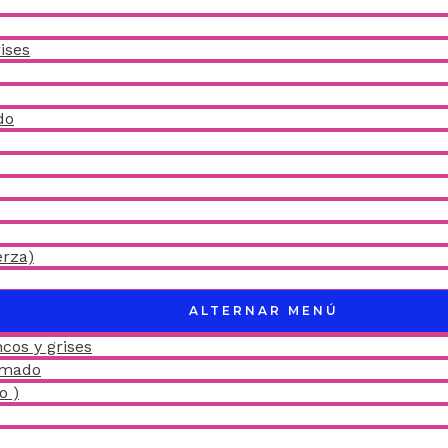
ises
do
erza)
ALTERNAR MENÚ
cos y grises
amado
o )