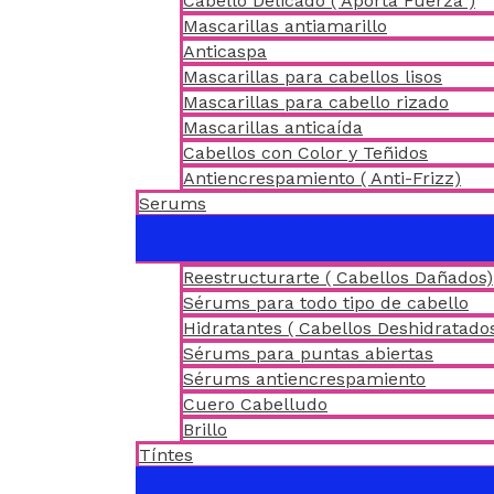
Cabello Delicado ( Aporta Fuerza )
Mascarillas antiamarillo
Anticaspa
Mascarillas para cabellos lisos
Mascarillas para cabello rizado
Mascarillas anticaída
Cabellos con Color y Teñidos
Antiencrespamiento ( Anti-Frizz)
Serums
Reestructurarte ( Cabellos Dañados)
Sérums para todo tipo de cabello
Hidratantes ( Cabellos Deshidratado
Sérums para puntas abiertas
Sérums antiencrespamiento
Cuero Cabelludo
Brillo
Tíntes