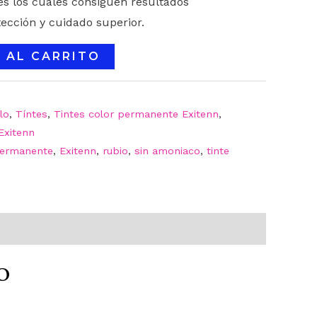
es los cuales consiguen resultados
ección y cuidado superior.
 AL CARRITO
lo
,
Tíntes
,
Tintes color permanente Exitenn
,
Exitenn
permanente
,
Exitenn
,
rubio
,
sin amoniaco
,
tinte
o