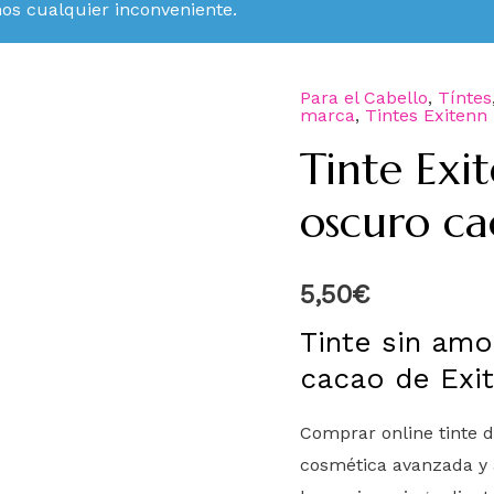
mos cualquier inconveniente.
Para el Cabello
,
Tíntes
marca
,
Tintes Exitenn
Tinte Exi
oscuro ca
5,50
€
Tinte sin amo
cacao de Exi
Comprar online tinte 
cosmética avanzada y 