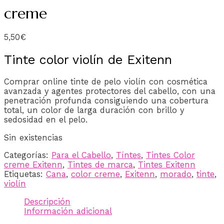
creme
5,50
€
Tinte color violín de Exitenn
Comprar online tinte de pelo violín con cosmética
avanzada y agentes protectores del cabello, con una
penetración profunda consiguiendo una cobertura
total, un color de larga duración con brillo y
sedosidad en el pelo.
Sin existencias
Categorías:
Para el Cabello
,
Tíntes
,
Tintes Color
creme Exitenn
,
Tintes de marca
,
Tintes Exitenn
Etiquetas:
Cana
,
color creme
,
Exitenn
,
morado
,
tinte
,
violín
Descripción
Información adicional