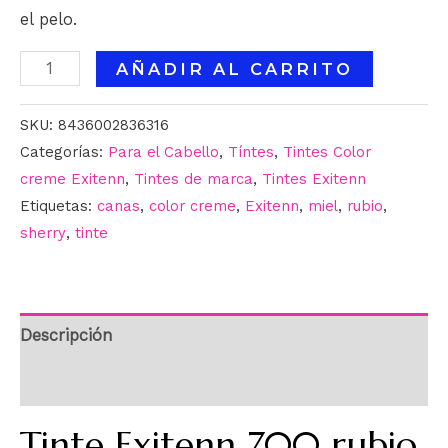
el pelo.
AÑADIR AL CARRITO
SKU:
8436002836316
Categorías:
Para el Cabello
,
Tíntes
,
Tintes Color
creme Exitenn
,
Tintes de marca
,
Tintes Exitenn
Etiquetas:
canas
,
color creme
,
Exitenn
,
miel
,
rubio
,
sherry
,
tinte
Descripción
Información adicional
Tinte Exitenn 700 rubio