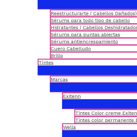
Reestructurarte ( Cabellos Dañados)
Sérums para todo tipo de cabello
Hidratantes ( Cabellos Deshidratado
Sérums para puntas abiertas
Sérums antiencrespamiento
Cuero Cabelludo
Brillo
Tíntes
Marcas
Exitenn
Tintes Color creme Exite
Tintes color permanente 
Wella