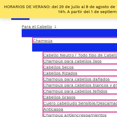
Ir
HORARIOS DE VERANO: del 29 de julio al 8 de agosto de 
al
14h. A partir del 1 de septi
contenido
MENÚ
PRINCIPAL
Para el Cabello
Champús
Cabello Neutro ( Todo tipo de Cabell
Champús para cabellos lisos
Cabellos Secos
Cabellos Rizados
Champús para cabellos dañados
Champús para cabellos blancos y gr
Champús para cabellos teñidos
Cabellos Grasos
Cuero cabelludo Sensible/Descama
Anticaspa
Champús antiencrespamientos