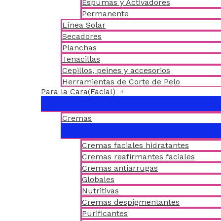
Espumas y Activadores
Permanente
Línea Solar
Secadores
Planchas
Tenacillas
Cepillos, peines y accesorios
Herramientas de Corte de Pelo
Para la Cara(Facial)
Cremas
Cremas faciales hidratantes
Cremas reafirmantes faciales
Cremas antiarrugas
Globales
Nutritivas
Cremas despigmentantes
Purificantes