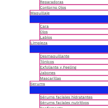
Reparadoras
Contorno Ojos
Maquillaje
Cara
Ojos
Labios
Limpieza
Desmaquillante
Tónicos
Exfoliante y Peeling
Jabones
Mascarillas
Serums
Sérums faciales hidratantes
Sérums faciales nutritivos