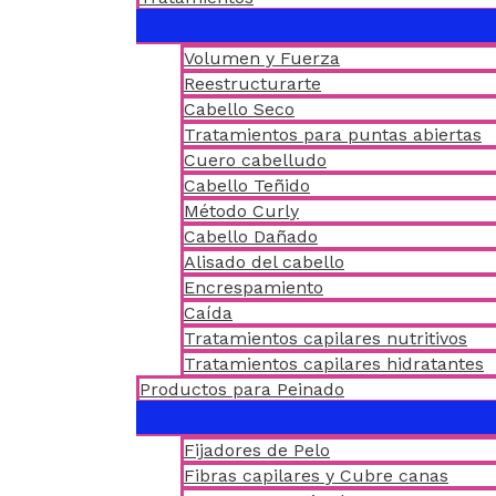
Volumen y Fuerza
Reestructurarte
Cabello Seco
Tratamientos para puntas abiertas
Cuero cabelludo
Cabello Teñido
Método Curly
Cabello Dañado
Alisado del cabello
Encrespamiento
Caída
Tratamientos capilares nutritivos
Tratamientos capilares hidratantes
Productos para Peinado
Fijadores de Pelo
Fibras capilares y Cubre canas