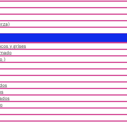
erza)
ALTERNAR
MENÚ
cos y grises
amado
o )
idos
os
ñados
do