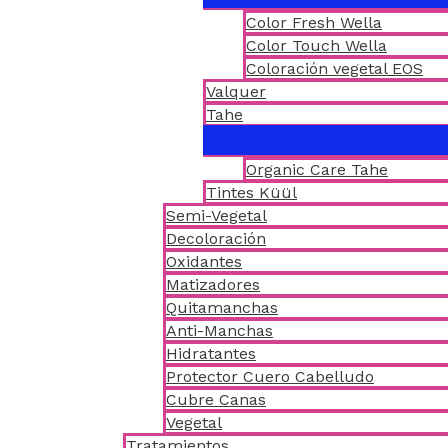
Color Fresh Wella
Color Touch Wella
Coloración vegetal EOS
Valquer
Tahe
Organic Care Tahe
Tintes Küül
Semi-Vegetal
Decoloración
Oxidantes
Matizadores
Quitamanchas
Anti-Manchas
Hidratantes
Protector Cuero Cabelludo
Cubre Canas
Vegetal
Tratamientos