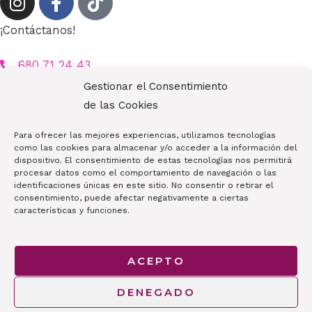
¡Contáctanos!
680 71 24 43
auratiendabelleza@gmail.com
Gestionar el Consentimiento
de las Cookies
Av. de Europa, 12, 28224 Pozuelo de Alarcón, Madrid
Para ofrecer las mejores experiencias, utilizamos tecnologías
como las cookies para almacenar y/o acceder a la información del
dispositivo. El consentimiento de estas tecnologías nos permitirá
procesar datos como el comportamiento de navegación o las
Copyright © 2026 AURA | Productos de Peluquería y
identificaciones únicas en este sitio. No consentir o retirar el
consentimiento, puede afectar negativamente a ciertas
Belleza
características y funciones.
ACEPTO
DENEGADO