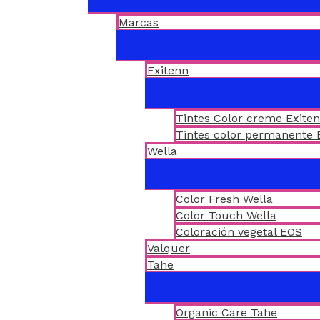
Marcas
Exitenn
Tintes Color creme Exite
Tintes color permanente 
Wella
Color Fresh Wella
Color Touch Wella
Coloración vegetal EOS
Valquer
Tahe
Organic Care Tahe