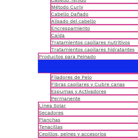
Método Curly
Cabello Dañado
Alisado del cabello
Encrespamiento
Caída
Tratamientos capilares nutritivos
Tratamientos capilares hidratantes
Productos para Peinado
Fijadores de Pelo
Fibras capilares y Cubre canas
Espumas y Activadores
Permanente
Línea Solar
Secadores
Planchas
Tenacillas
Cepillos, peines y accesorios