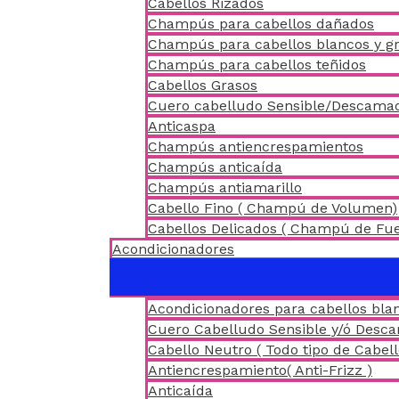
Cabellos Rizados
Champús para cabellos dañados
Champús para cabellos blancos y gr
Champús para cabellos teñidos
Cabellos Grasos
Cuero cabelludo Sensible/Descama
Anticaspa
Champús antiencrespamientos
Champús anticaída
Champús antiamarillo
Cabello Fino ( Champú de Volumen)
Cabellos Delicados ( Champú de Fu
Acondicionadores
Acondicionadores para cabellos blan
Cuero Cabelludo Sensible y/ó Desc
Cabello Neutro ( Todo tipo de Cabell
Antiencrespamiento( Anti-Frizz )
Anticaída