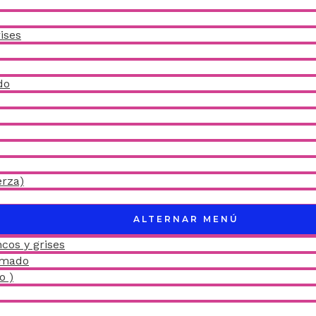
ises
do
erza)
ALTERNAR MENÚ
cos y grises
amado
o )