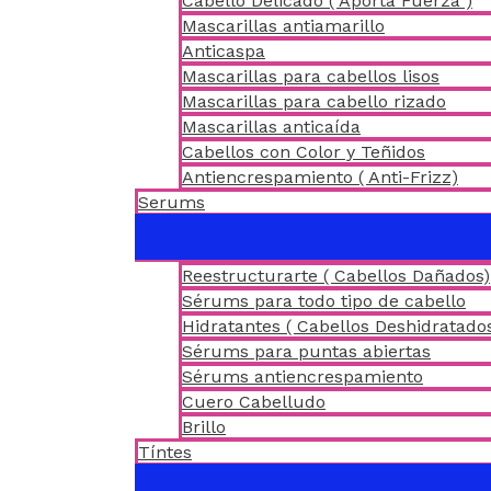
Cabello Delicado ( Aporta Fuerza )
Mascarillas antiamarillo
Anticaspa
Mascarillas para cabellos lisos
Mascarillas para cabello rizado
Mascarillas anticaída
Cabellos con Color y Teñidos
Antiencrespamiento ( Anti-Frizz)
Serums
Reestructurarte ( Cabellos Dañados)
Sérums para todo tipo de cabello
Hidratantes ( Cabellos Deshidratado
Sérums para puntas abiertas
Sérums antiencrespamiento
Cuero Cabelludo
Brillo
Tíntes