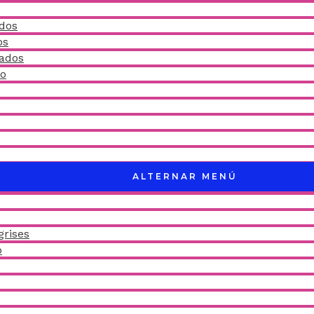
idos
os
ñados
do
ALTERNAR MENÚ
grises
o