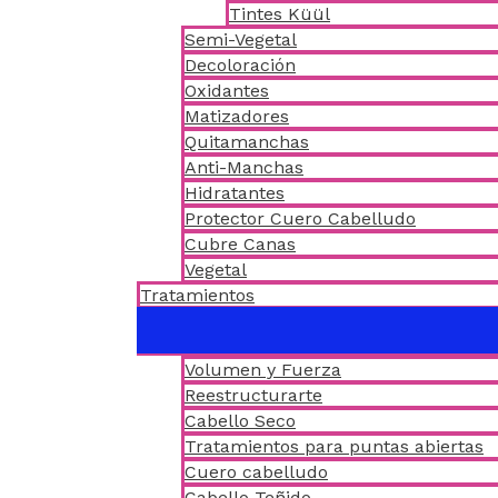
Tintes Küül
Semi-Vegetal
Decoloración
Oxidantes
Matizadores
Quitamanchas
Anti-Manchas
Hidratantes
Protector Cuero Cabelludo
Cubre Canas
Vegetal
Tratamientos
Volumen y Fuerza
Reestructurarte
Cabello Seco
Tratamientos para puntas abiertas
Cuero cabelludo
Cabello Teñido