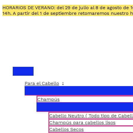
HORARIOS DE VERANO: del 29 de julio al 8 de agosto de 
14h. A partir del 1 de septiembre retomaremos nuestro 
Para el Cabello
Champús
Cabello Neutro ( Todo tipo de Cabell
Champús para cabellos lisos
Cabellos Secos