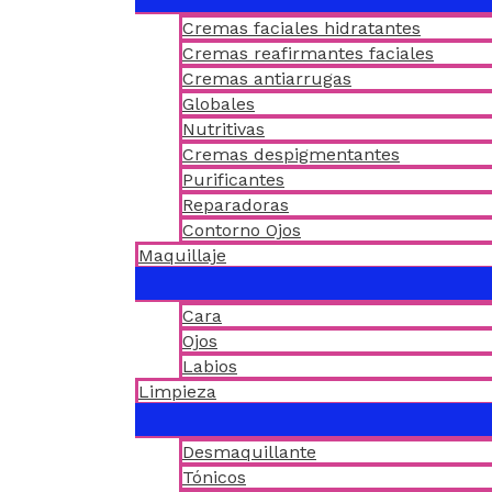
Cremas faciales hidratantes
Cremas reafirmantes faciales
Cremas antiarrugas
Globales
Nutritivas
Cremas despigmentantes
Purificantes
Reparadoras
Contorno Ojos
Maquillaje
Cara
Ojos
Labios
Limpieza
Desmaquillante
Tónicos