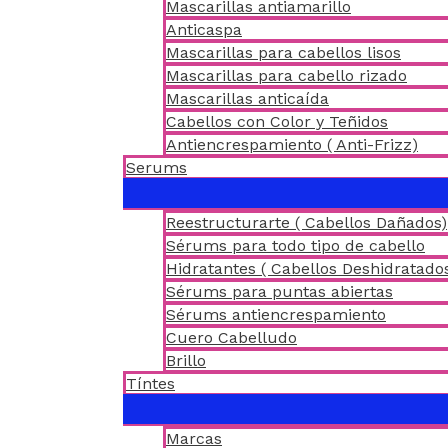
Mascarillas antiamarillo
Anticaspa
Mascarillas para cabellos lisos
Mascarillas para cabello rizado
Mascarillas anticaída
Cabellos con Color y Teñidos
Antiencrespamiento ( Anti-Frizz)
Serums
Reestructurarte ( Cabellos Dañados)
Sérums para todo tipo de cabello
Hidratantes ( Cabellos Deshidratado
Sérums para puntas abiertas
Sérums antiencrespamiento
Cuero Cabelludo
Brillo
Tíntes
Marcas