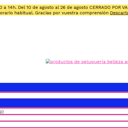
10 a 14h. Del 10 de agosto al 26 de agosto CERRADO POR V
horario habitual. Gracias por vuestra comprensión
Descart
o)