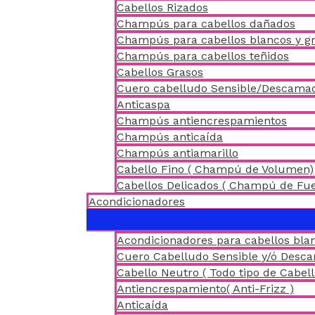
Cabellos Rizados
Champús para cabellos dañados
Champús para cabellos blancos y gr
Champús para cabellos teñidos
Cabellos Grasos
Cuero cabelludo Sensible/Descama
Anticaspa
Champús antiencrespamientos
Champús anticaída
Champús antiamarillo
Cabello Fino ( Champú de Volumen)
Cabellos Delicados ( Champú de Fu
Acondicionadores
Acondicionadores para cabellos blan
Cuero Cabelludo Sensible y/ó Desc
Cabello Neutro ( Todo tipo de Cabell
Antiencrespamiento( Anti-Frizz )
Anticaída