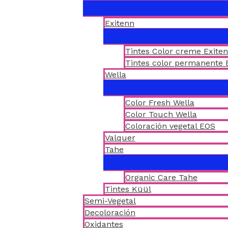
Exitenn
Tintes Color creme Exite
Tintes color permanente 
Wella
Color Fresh Wella
Color Touch Wella
Coloración vegetal EOS
Valquer
Tahe
Organic Care Tahe
Tintes Küül
Semi-Vegetal
Decoloración
Oxidantes