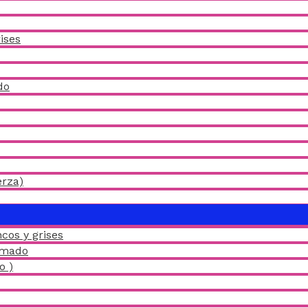
ises
do
erza)
cos y grises
amado
o )