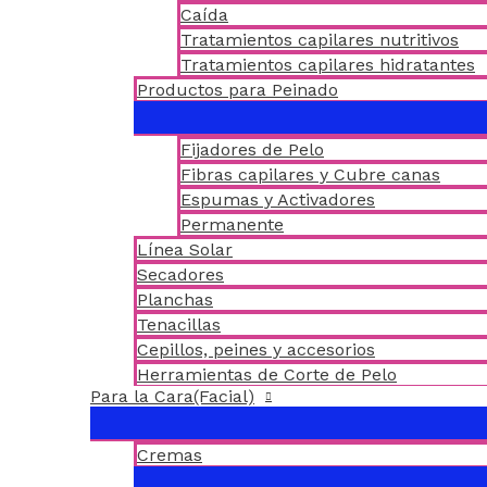
Caída
Tratamientos capilares nutritivos
Tratamientos capilares hidratantes
Productos para Peinado
Fijadores de Pelo
Fibras capilares y Cubre canas
Espumas y Activadores
Permanente
Línea Solar
Secadores
Planchas
Tenacillas
Cepillos, peines y accesorios
Herramientas de Corte de Pelo
Para la Cara(Facial)
Cremas