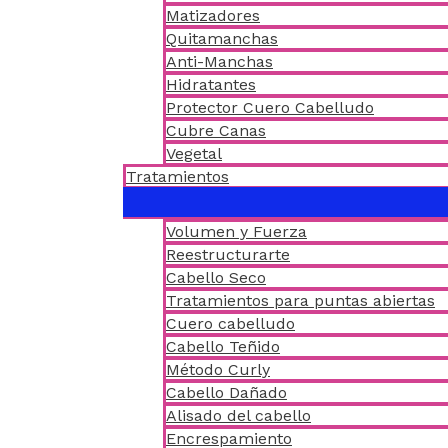
Matizadores
Quitamanchas
Anti-Manchas
Hidratantes
Protector Cuero Cabelludo
Cubre Canas
Vegetal
Tratamientos
Volumen y Fuerza
Reestructurarte
Cabello Seco
Tratamientos para puntas abiertas
Cuero cabelludo
Cabello Teñido
Método Curly
Cabello Dañado
Alisado del cabello
Encrespamiento