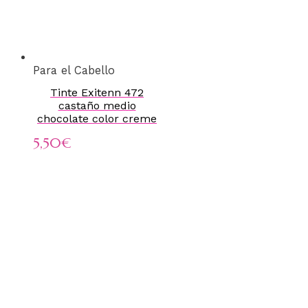
Para el Cabello
Tinte Exitenn 472
castaño medio
chocolate color creme
5,50
€