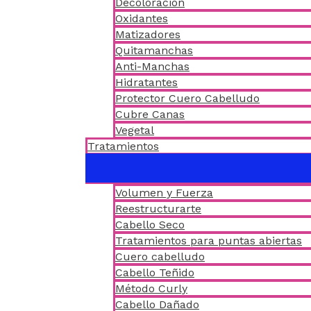
Decoloración
Oxidantes
Matizadores
Quitamanchas
Anti-Manchas
Hidratantes
Protector Cuero Cabelludo
Cubre Canas
Vegetal
Tratamientos
Volumen y Fuerza
Reestructurarte
Cabello Seco
Tratamientos para puntas abiertas
Cuero cabelludo
Cabello Teñido
Método Curly
Cabello Dañado