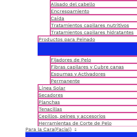
Alisado del cabello
Encrespamiento
Caída
Tratamientos capilares nutritivos
Tratamientos capilares hidratantes
Productos para Peinado
Fijadores de Pelo
Fibras capilares y Cubre canas
Espumas y Activadores
Permanente
Línea Solar
Secadores
Planchas
Tenacillas
Cepillos, peines y accesorios
Herramientas de Corte de Pelo
Para la Cara(Facial)