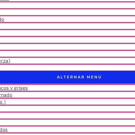
do
erza)
ALTERNAR MENÚ
cos y grises
amado
o )
idos