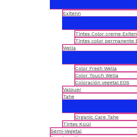
Exitenn
Tintes Color creme Exite
Tintes color permanente 
Wella
Color Fresh Wella
Color Touch Wella
Coloración vegetal EOS
Valquer
Tahe
Organic Care Tahe
Tintes Küül
Semi-Vegetal