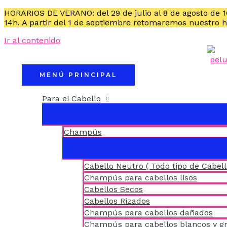
HORARIOS DE VERANO: del 29 de julio al 8 de agosto de 
14h. A partir del 1 de septiembre retomaremos nuestro 
Ir al contenido
MENÚ PRINCIPAL
Para el Cabello
Champús
Cabello Neutro ( Todo tipo de Cabell
Champús para cabellos lisos
Cabellos Secos
Cabellos Rizados
Champús para cabellos dañados
Champús para cabellos blancos y gr