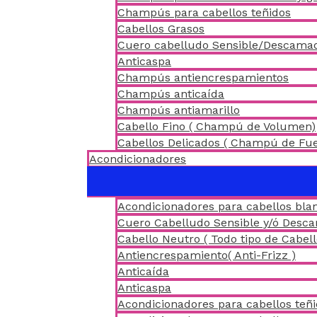
Champús para cabellos teñidos
Cabellos Grasos
Cuero cabelludo Sensible/Descama
Anticaspa
Champús antiencrespamientos
Champús anticaída
Champús antiamarillo
Cabello Fino ( Champú de Volumen)
Cabellos Delicados ( Champú de Fu
Acondicionadores
Acondicionadores para cabellos blan
Cuero Cabelludo Sensible y/ó Desc
Cabello Neutro ( Todo tipo de Cabell
Antiencrespamiento( Anti-Frizz )
Anticaída
Anticaspa
Acondicionadores para cabellos teñ