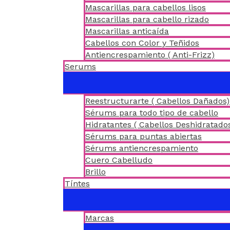
Mascarillas para cabellos lisos
Mascarillas para cabello rizado
Mascarillas anticaída
Cabellos con Color y Teñidos
Antiencrespamiento ( Anti-Frizz)
Serums
Reestructurarte ( Cabellos Dañados)
Sérums para todo tipo de cabello
Hidratantes ( Cabellos Deshidratado
Sérums para puntas abiertas
Sérums antiencrespamiento
Cuero Cabelludo
Brillo
Tíntes
Marcas