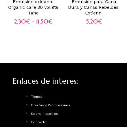
Emulsión oxidante
Emulsión para Cana
Organic care 30 vol 9%
Dura y Canas Rebeldes.
Tahe
Extienn.
2,30
€
-
11,50
€
5,20
€
Enlaces de interes:
Tienda
Ofertas y Promociones
Sobre nosotros
Contacto