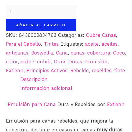
Emulsión
para
AÑADIR AL CARRITO
Cana
SKU:
8436002834763
Categorías:
Cubre Canas
,
Dura
Para el Cabello
,
Tíntes
Etiquetas:
aceite
,
aceites
,
y
anticanas
,
Boswellia
,
Cana
,
canas
,
cobertura
,
Coco
,
Canas
color
,
cubre
,
cubrir
,
Dura
,
Duras
,
Emulsión
,
Rebeldes.
Extienn
,
Principios Activos
,
Rebelde
,
rebeldes
,
tinte
Extienn.
Descripción
cantidad
Información adicional
Emulsión para Cana
Dura y Rebeldes por
Extienn
Emulsión para canas rebeldes, que
mejora
la
cobertura del tinte en casos de canas
muy duras