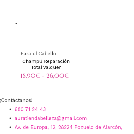
Para el Cabello
Champú Reparación
Total Valquer
Rango
18,90
€
-
26,00
€
de
precios:
¡Contáctanos!
desde
680 71 24 43
auratiendabelleza@gmail.com
18,90€
Av. de Europa, 12, 28224 Pozuelo de Alarcón,
hasta