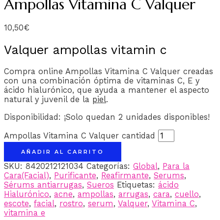
Ampollas Vitamina C Valquer
10,50
€
Valquer ampollas vitamin c
Compra online Ampollas Vitamina C Valquer creadas
con una combinación óptima de vitaminas C, E y
ácido hialurónico, que ayuda a mantener el aspecto
natural y juvenil de la
piel
.
Disponibilidad:
¡Solo quedan 2 unidades disponibles!
Ampollas Vitamina C Valquer cantidad
AÑADIR AL CARRITO
SKU:
8420212121034
Categorías:
Global
,
Para la
Cara(Facial)
,
Purificante
,
Reafirmante
,
Serums
,
Sérums antiarrugas
,
Sueros
Etiquetas:
ácido
Hialurónico
,
acne
,
ampollas
,
arrugas
,
cara
,
cuello
,
escote
,
facial
,
rostro
,
serum
,
Valquer
,
Vitamina C
,
vitamina e