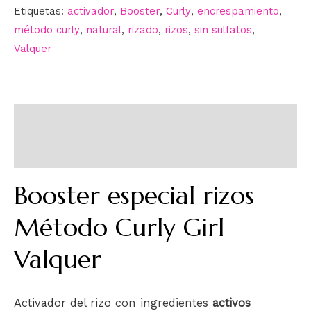
Etiquetas:
activador
,
Booster
,
Curly
,
encrespamiento
,
método curly
,
natural
,
rizado
,
rizos
,
sin sulfatos
,
Valquer
Descripción
Información adicional
Booster especial rizos
Método Curly Girl
Valquer
Activador del rizo
con ingredientes
activos