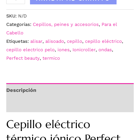
SKU:
N/D
Categorías:
Cepillos, peines y accesorios
,
Para el
Cabello
Etiquetas:
alisar
,
alisoado
,
cepillo
,
cepillo eléctrico
,
cepillo electrico pelo
,
iones
,
Ionicroller
,
ondas
,
Perfect beauty
,
termico
Descripción
Información adicional
Cepillo eléctrico
térmico iónico Perfect