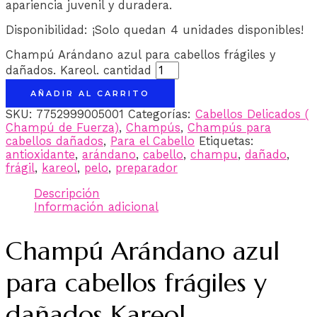
apariencia juvenil y duradera.
Disponibilidad:
¡Solo quedan 4 unidades disponibles!
Champú Arándano azul para cabellos frágiles y
dañados. Kareol. cantidad
AÑADIR AL CARRITO
SKU:
7752999005001
Categorías:
Cabellos Delicados (
Champú de Fuerza)
,
Champús
,
Champús para
cabellos dañados
,
Para el Cabello
Etiquetas:
antioxidante
,
arándano
,
cabello
,
champu
,
dañado
,
frágil
,
kareol
,
pelo
,
preparador
Descripción
Información adicional
Champú Arándano azul
para cabellos frágiles y
dañados Kareol