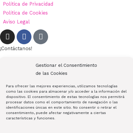
Política de Privacidad
Política de Cookies
Aviso Legal
¡Contáctanos!
680 71 24 43
Gestionar el Consentimiento
auratiendabelleza@gmail.com
de las Cookies
Av. de Europa, 12, 28224 Pozuelo de Alarcón, Madrid
Para ofrecer las mejores experiencias, utilizamos tecnologías
como las cookies para almacenar y/o acceder a la información del
dispositivo. El consentimiento de estas tecnologías nos permitirá
procesar datos como el comportamiento de navegación o las
identificaciones únicas en este sitio. No consentir o retirar el
consentimiento, puede afectar negativamente a ciertas
Copyright © 2026 AURA | Productos de Peluquería y
características y funciones.
Belleza