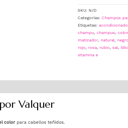
SKU:
N/D
Categorías:
Champús par
Etiquetas:
acondicionado
champu
,
champus
,
cobr
matizador
,
natural
,
negr
rojo
,
rosa
,
rubio
,
sal
,
Sil
vitamina e
por Valquer
l color
para
cabellos teñidos
.