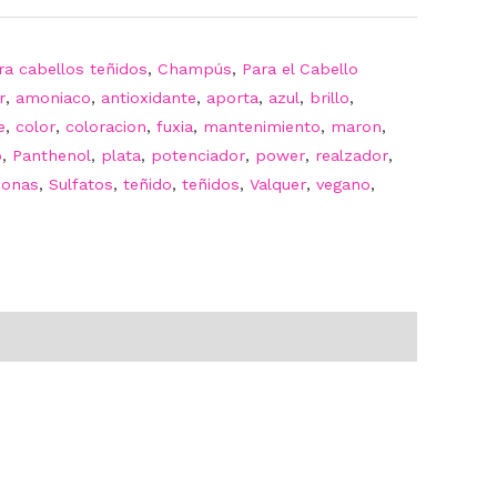
a cabellos teñidos
,
Champús
,
Para el Cabello
r
,
amoniaco
,
antioxidante
,
aporta
,
azul
,
brillo
,
e
,
color
,
coloracion
,
fuxia
,
mantenimiento
,
maron
,
o
,
Panthenol
,
plata
,
potenciador
,
power
,
realzador
,
iconas
,
Sulfatos
,
teñido
,
teñidos
,
Valquer
,
vegano
,