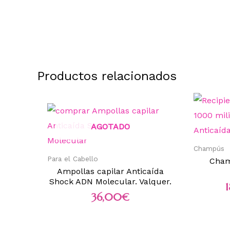
Productos relacionados
AGOTADO
Champús
Para el Cabello
Cham
Ampollas capilar Anticaída
Shock ADN Molecular. Valquer.
36,00
€