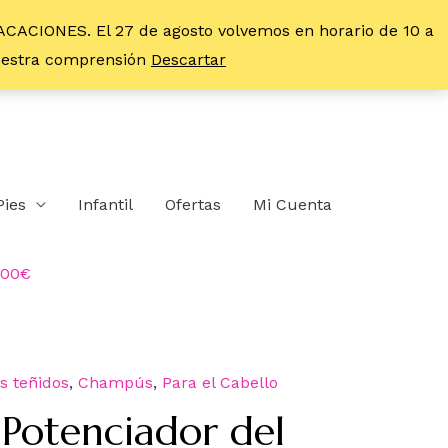
VACACIONES. El 27 de agosto volvemos en horario de 10 a
vuestra comprensión
Descartar
Pies
Infantil
Ofertas
Mi Cuenta
,00€
s teñidos
,
Champús
,
Para el Cabello
Potenciador del