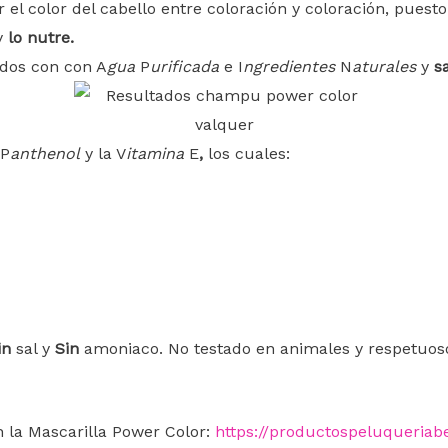
r el color del cabello entre coloración y coloración, pues
y
lo nutre.
dos con con A
gua
P
urificada
e I
ngredientes
N
aturales
y
s
 P
anthenol
y la V
itamina
E
,
los cuales:
in
sal y
Sin
amoniaco. No testado en animales y respetuoso
 la Mascarilla Power Color:
https://productospeluqueriab