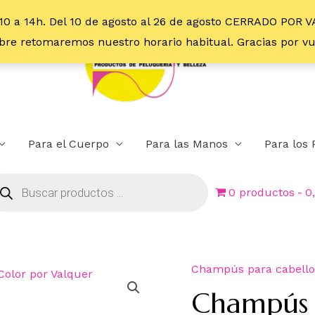
10 a 14h. Del 10 de agosto al 26 de agosto CERRADO POR 
embre retomaremos nuestro horario habitual. Gracias por 
Para el Cuerpo
Para las Manos
Para los 
0 productos
0
Champús para cabello
Champús 