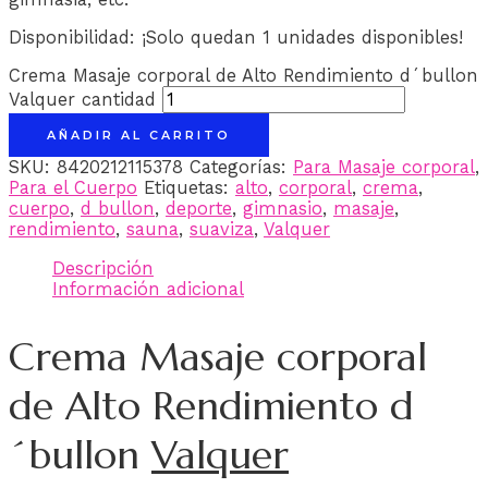
Disponibilidad:
¡Solo quedan 1 unidades disponibles!
Crema Masaje corporal de Alto Rendimiento d´bullon
Valquer cantidad
AÑADIR AL CARRITO
SKU:
8420212115378
Categorías:
Para Masaje corporal
,
Para el Cuerpo
Etiquetas:
alto
,
corporal
,
crema
,
cuerpo
,
d bullon
,
deporte
,
gimnasio
,
masaje
,
rendimiento
,
sauna
,
suaviza
,
Valquer
Descripción
Información adicional
Crema Masaje corporal
de Alto Rendimiento d
´bullon
Valquer