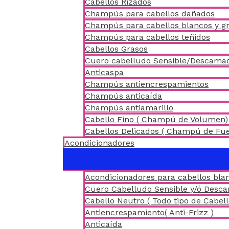
Cabellos Rizados
Champús para cabellos dañados
Champús para cabellos blancos y gr
Champús para cabellos teñidos
Cabellos Grasos
Cuero cabelludo Sensible/Descama
Anticaspa
Champús antiencrespamientos
Champús anticaída
Champús antiamarillo
Cabello Fino ( Champú de Volumen)
Cabellos Delicados ( Champú de Fu
Acondicionadores
Acondicionadores para cabellos blan
Cuero Cabelludo Sensible y/ó Desc
Cabello Neutro ( Todo tipo de Cabell
Antiencrespamiento( Anti-Frizz )
Anticaída