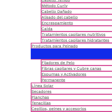
Método Curly
Cabello Dañado
Alisado del cabello
Encrespamiento
Caída
Tratamientos capilares nutritivos
Tratamientos capilares hidratantes
Productos para Peinado
Fijadores de Pelo
Fibras capilares y Cubre canas
Espumas y Activadores
Permanente
Línea Solar
Secadores
Planchas
Tenacillas
Cepillos, peines y accesorios