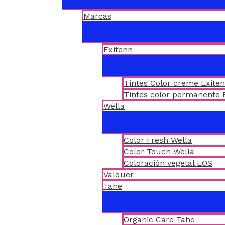
Marcas
Exitenn
Tintes Color creme Exite
Tintes color permanente 
Wella
Color Fresh Wella
Color Touch Wella
Coloración vegetal EOS
Valquer
Tahe
Organic Care Tahe