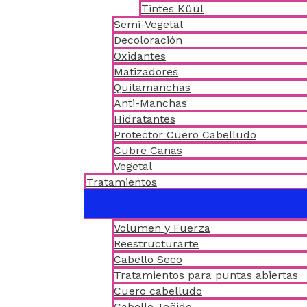
Tintes Küül
Semi-Vegetal
Decoloración
Oxidantes
Matizadores
Quitamanchas
Anti-Manchas
Hidratantes
Protector Cuero Cabelludo
Cubre Canas
Vegetal
Tratamientos
Volumen y Fuerza
Reestructurarte
Cabello Seco
Tratamientos para puntas abiertas
Cuero cabelludo
Cabello Teñido