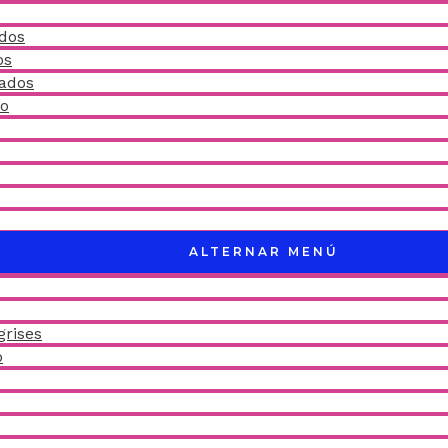
idos
os
ñados
do
ALTERNAR MENÚ
grises
o