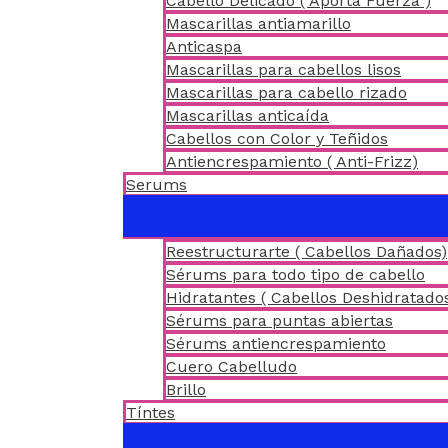
Cabello Delicado ( Aporta Fuerza )
Mascarillas antiamarillo
Anticaspa
Mascarillas para cabellos lisos
Mascarillas para cabello rizado
Mascarillas anticaída
Cabellos con Color y Teñidos
Antiencrespamiento ( Anti-Frizz)
Serums
Reestructurarte ( Cabellos Dañados)
Sérums para todo tipo de cabello
Hidratantes ( Cabellos Deshidratado
Sérums para puntas abiertas
Sérums antiencrespamiento
Cuero Cabelludo
Brillo
Tíntes