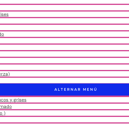
ises
do
erza)
ALTERNAR MENÚ
cos y grises
amado
o )