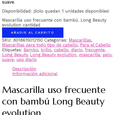
suave
.
Disponibilidad:
¡Solo quedan 1 unidades disponibles!
Mascarilla uso frecuente con bambú. Long Beauty
evolution cantidad
AÑADIR AL CARRITO
SKU:
8018615012150
Categorías:
Mascarillas
,
Mascarillas para todo tipo de cabello
,
Para el Cabello
Etiquetas:
Bambú
,
brillo
,
cabello
,
diario
,
frecuente
,
Long Beauty
,
Long Beauty evolution
,
mascarilla
,
pelo
,
suave
,
uso diario
Descripción
Información adicional
Mascarilla uso frecuente
con bambú Long Beauty
evolution