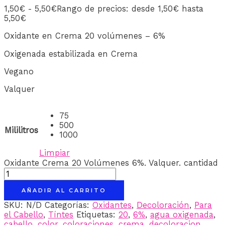
1,50
€
-
5,50
€
Rango de precios: desde 1,50€ hasta
5,50€
Oxidante en Crema 20 volúmenes – 6%
Oxigenada estabilizada en Crema
Vegano
Valquer
75
500
Mililitros
1000
Limpiar
Oxidante Crema 20 Volúmenes 6%. Valquer. cantidad
AÑADIR AL CARRITO
SKU:
N/D
Categorías:
Oxidantes
,
Decoloración
,
Para
el Cabello
,
Tíntes
Etiquetas:
20
,
6%
,
agua oxigenada
,
cabello
,
color
,
coloraciones
,
crema
,
decoloracion
,