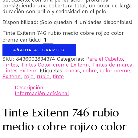
consiguiendo una cobertura total, un color de larga
duración con brillo y sedosidad en el pelo.
Disponibilidad:
¡Solo quedan 4 unidades disponibles!
Tinte Exitenn 746 rubio medio cobre rojizo color
creme cantidad
AÑADIR AL CARRITO
SKU:
8436002834374
Categorías:
Para el Cabello
,
Tíntes
,
Tintes Color creme Exitenn
,
Tintes de marca
,
Tintes Exitenn
Etiquetas:
canas
,
cobre
,
color creme
,
Exitenn
,
rojo
,
rubio
,
tinte
Descripción
Información adicional
Tinte Exitenn 746 rubio
medio cobre rojizo color