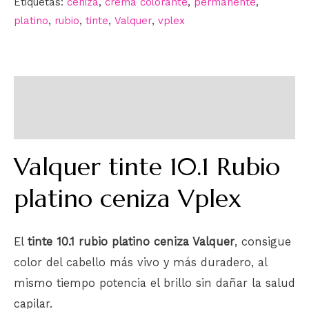
Etiquetas:
ceniza
,
crema colorante
,
permanente
,
platino
,
rubio
,
tinte
,
Valquer
,
vplex
Descripción
Información adicional
Valquer tinte 10.1 Rubio
platino ceniza Vplex
El
tinte 10.1 rubio platino ceniza Valquer
, consigue
color del cabello más vivo y más duradero, al
mismo tiempo potencia el brillo sin dañar la salud
capilar.