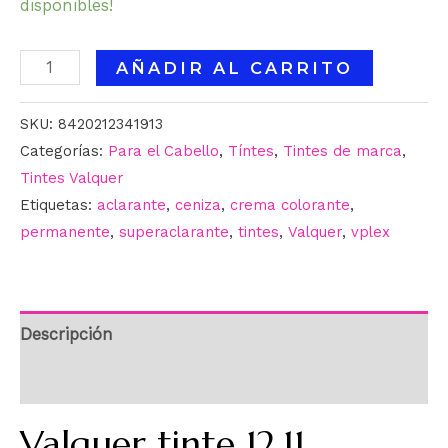
disponibles!
AÑADIR AL CARRITO
SKU:
8420212341913
Categorías:
Para el Cabello
,
Tíntes
,
Tintes de marca
,
Tintes Valquer
Etiquetas:
aclarante
,
ceniza
,
crema colorante
,
permanente
,
superaclarante
,
tintes
,
Valquer
,
vplex
Descripción
Información adicional
Valquer tinte 12.11