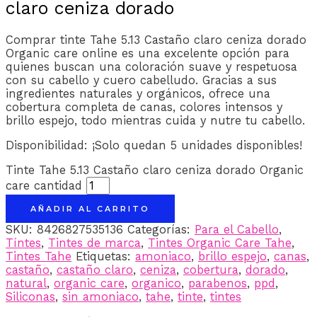
claro ceniza dorado
Comprar tinte Tahe 5.13 Castaño claro ceniza dorado
Organic care online es una excelente opción para
quienes buscan una coloración suave y respetuosa
con su cabello y cuero cabelludo. Gracias a sus
ingredientes naturales y orgánicos, ofrece una
cobertura completa de canas, colores intensos y
brillo espejo, todo mientras cuida y nutre tu cabello.
Disponibilidad:
¡Solo quedan 5 unidades disponibles!
Tinte Tahe 5.13 Castaño claro ceniza dorado Organic
care cantidad
AÑADIR AL CARRITO
SKU:
8426827535136
Categorías:
Para el Cabello
,
Tíntes
,
Tintes de marca
,
Tintes Organic Care Tahe
,
Tintes Tahe
Etiquetas:
amoniaco
,
brillo espejo
,
canas
,
castaño
,
castaño claro
,
ceniza
,
cobertura
,
dorado
,
natural
,
organic care
,
organico
,
parabenos
,
ppd
,
Siliconas
,
sin amoniaco
,
tahe
,
tinte
,
tintes