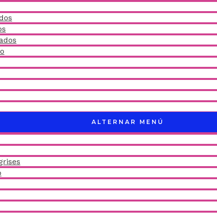
idos
os
ñados
do
ALTERNAR MENÚ
grises
o