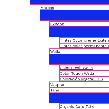
Marcas
Exitenn
Tintes Color creme Exite
Tintes color permanente 
Wella
Color Fresh Wella
Color Touch Wella
Coloración vegetal EOS
Valquer
Tahe
Organic Care Tahe