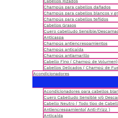
Cabellos Rizados
Champús para cabellos dañados
Champús para cabellos blancos y gr
Champús para cabellos teñidos
Cabellos Grasos
Cuero cabelludo Sensible/Descama
Anticaspa
Champús antiencrespamientos
Champús anticaída
Champús antiamarillo
Cabello Fino ( Champú de Volumen)
Cabellos Delicados ( Champú de Fu
Acondicionadores
Acondicionadores para cabellos blan
Cuero Cabelludo Sensible y/ó Desc
Cabello Neutro ( Todo tipo de Cabell
Antiencrespamiento( Anti-Frizz )
Anticaída