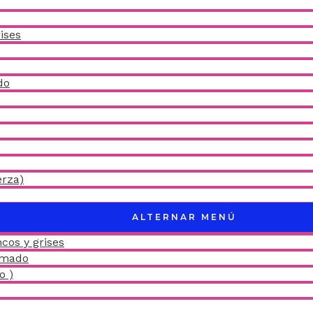
ises
do
erza)
ALTERNAR MENÚ
cos y grises
amado
o )