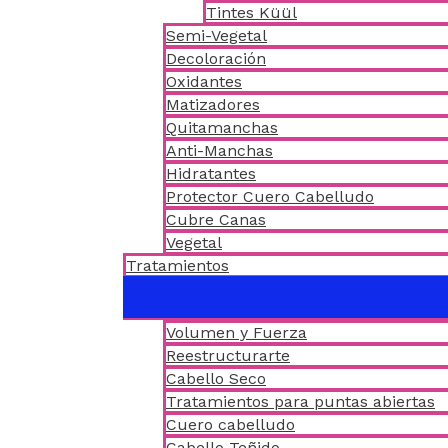
Tintes Küül
Semi-Vegetal
Decoloración
Oxidantes
Matizadores
Quitamanchas
Anti-Manchas
Hidratantes
Protector Cuero Cabelludo
Cubre Canas
Vegetal
Tratamientos
Volumen y Fuerza
Reestructurarte
Cabello Seco
Tratamientos para puntas abiertas
Cuero cabelludo
Cabello Teñido