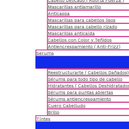
Cabello Delicado ( Aporta Fuerza )
Mascarillas antiamarillo
Anticaspa
Mascarillas para cabellos lisos
Mascarillas para cabello rizado
Mascarillas anticaída
Cabellos con Color y Teñidos
Antiencrespamiento ( Anti-Frizz)
Serums
Reestructurarte ( Cabellos Dañados)
Sérums para todo tipo de cabello
Hidratantes ( Cabellos Deshidratado
Sérums para puntas abiertas
Sérums antiencrespamiento
Cuero Cabelludo
Brillo
Tíntes