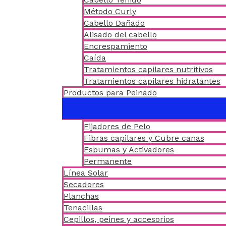
Método Curly
Cabello Dañado
Alisado del cabello
Encrespamiento
Caída
Tratamientos capilares nutritivos
Tratamientos capilares hidratantes
Productos para Peinado
Fijadores de Pelo
Fibras capilares y Cubre canas
Espumas y Activadores
Permanente
Línea Solar
Secadores
Planchas
Tenacillas
Cepillos, peines y accesorios