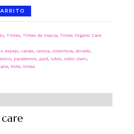
CARRITO
lo
,
Tíntes
,
Tintes de marca
,
Tintes Organic Care
llo espejo
,
canas
,
ceniza
,
cobertura
,
dorado
,
anico
,
parabenos
,
ppd
,
rubio
,
rubio claro
,
tahe
,
tinte
,
tintes
 care