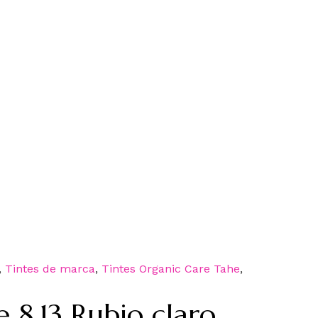
,
Tintes de marca
,
Tintes Organic Care Tahe
,
e 8.13 Rubio claro