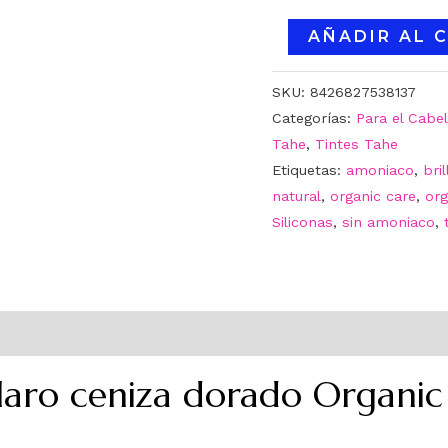
AÑADIR AL 
SKU:
8426827538137
Categorías:
Para el Cabel
Tahe
,
Tintes Tahe
Etiquetas:
amoniaco
,
bri
natural
,
organic care
,
org
Siliconas
,
sin amoniaco
,
claro ceniza dorado Organic