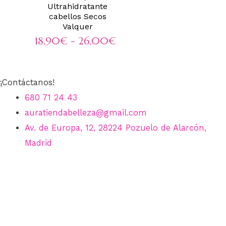
Ultrahidratante
cabellos Secos
Valquer
Rango
18,90
€
-
26,00
€
de
precios:
¡Contáctanos!
desde
680 71 24 43
auratiendabelleza@gmail.com
18,90€
Av. de Europa, 12, 28224 Pozuelo de Alarcón,
hasta
Madrid
26,00€