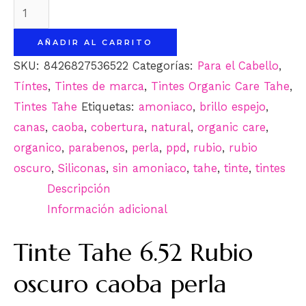
Tinte
Tahe
AÑADIR AL CARRITO
6.52
SKU:
8426827536522
Categorías:
Para el Cabello
,
Rubio
Tíntes
,
Tintes de marca
,
Tintes Organic Care Tahe
,
oscuro
Tintes Tahe
Etiquetas:
amoniaco
,
brillo espejo
,
caoba
canas
,
caoba
,
cobertura
,
natural
,
organic care
,
perla
organico
,
parabenos
,
perla
,
ppd
,
rubio
,
rubio
Organic
oscuro
,
Siliconas
,
sin amoniaco
,
tahe
,
tinte
,
tintes
care
Descripción
cantidad
Información adicional
Tinte Tahe 6.52 Rubio
oscuro caoba perla