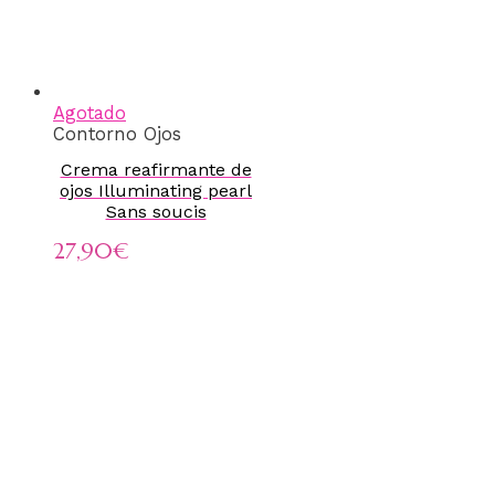
Agotado
Contorno Ojos
Crema reafirmante de
ojos Illuminating pearl
Sans soucis
27,90
€