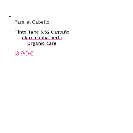
Para el Cabello
Tinte Tahe 5.52 Castaño
claro caoba perla
Organic care
18,90
€