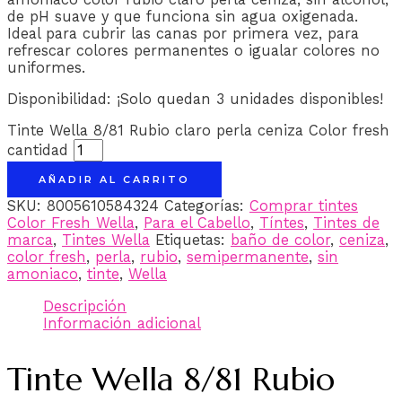
de pH suave y que funciona sin agua oxigenada.
Ideal para cubrir las canas por primera vez, para
refrescar colores permanentes o igualar colores no
uniformes.
Disponibilidad:
¡Solo quedan 3 unidades disponibles!
Tinte Wella 8/81 Rubio claro perla ceniza Color fresh
cantidad
AÑADIR AL CARRITO
SKU:
8005610584324
Categorías:
Comprar tintes
Color Fresh Wella
,
Para el Cabello
,
Tíntes
,
Tintes de
marca
,
Tintes Wella
Etiquetas:
baño de color
,
ceniza
,
color fresh
,
perla
,
rubio
,
semipermanente
,
sin
amoniaco
,
tinte
,
Wella
Descripción
Información adicional
Tinte Wella 8/81 Rubio