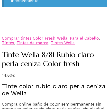
inconveniente.
Comprar tintes Color Fresh Wella
,
Para el Cabello
,
Tíntes
,
Tintes de marca
,
Tintes Wella
Tinte Wella 8/81 Rubio claro
perla ceniza Color fresh
14,80
€
Tinte color rubio claro perla ceniza
de Wella
Compra onlin
e
baño de color semipermanente
sin
amoniaco color rubio claro perla ceniza, sin alcohol,