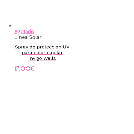
Agotado
Línea Solar
Spray de protección UV
para color capilar
Invigo Wella
17,00
€