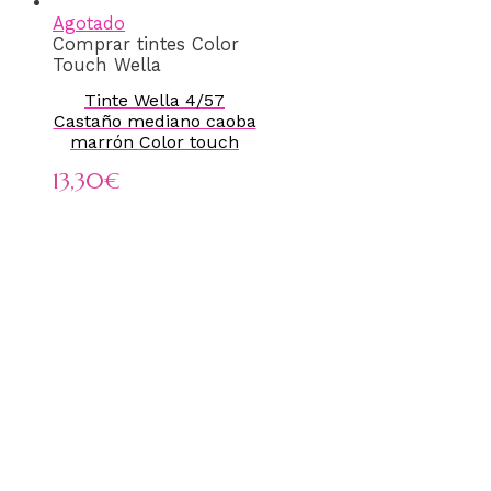
Agotado
Comprar tintes Color
Touch Wella
Tinte Wella 4/57
Castaño mediano caoba
marrón Color touch
13,30
€