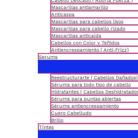
Cabello Delicado ( Aporta Fuerza )
Mascarillas antiamarillo
Anticaspa
Mascarillas para cabellos lisos
Mascarillas para cabello rizado
Mascarillas anticaída
Cabellos con Color y Teñidos
Antiencrespamiento ( Anti-Frizz)
Serums
Reestructurarte ( Cabellos Dañados)
Sérums para todo tipo de cabello
Hidratantes ( Cabellos Deshidratado
Sérums para puntas abiertas
Sérums antiencrespamiento
Cuero Cabelludo
Brillo
Tíntes