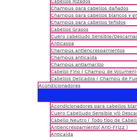
Cabellos Rizados
Champús para cabellos dañados
Champús para cabellos blancos y gr
Champús para cabellos teñidos
Cabellos Grasos
Cuero cabelludo Sensible/Descama
Anticaspa
Champús antiencrespamientos
Champús anticaída
Champús antiamarillo
Cabello Fino ( Champú de Volumen)
Cabellos Delicados ( Champú de Fu
Acondicionadores
Acondicionadores para cabellos blan
Cuero Cabelludo Sensible y/ó Desc
Cabello Neutro ( Todo tipo de Cabell
Antiencrespamiento( Anti-Frizz )
Anticaída