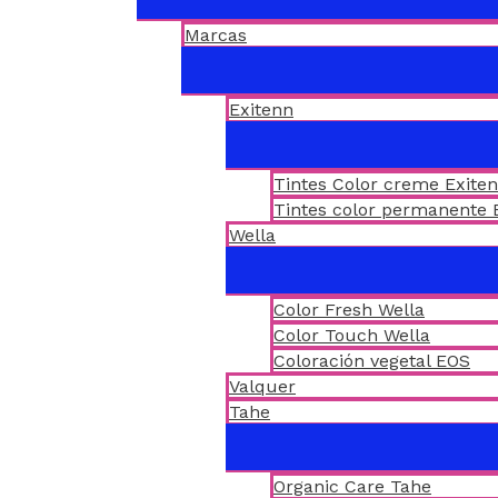
Marcas
Exitenn
Tintes Color creme Exite
Tintes color permanente 
Wella
Color Fresh Wella
Color Touch Wella
Coloración vegetal EOS
Valquer
Tahe
Organic Care Tahe