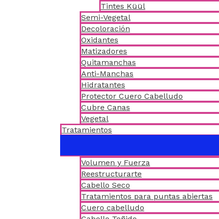
Tintes Küül
Semi-Vegetal
Decoloración
Oxidantes
Matizadores
Quitamanchas
Anti-Manchas
Hidratantes
Protector Cuero Cabelludo
Cubre Canas
Vegetal
Tratamientos
Volumen y Fuerza
Reestructurarte
Cabello Seco
Tratamientos para puntas abiertas
Cuero cabelludo
Cabello Teñido