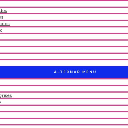
idos
os
ñados
do
ALTERNAR MENÚ
grises
o