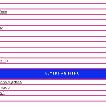
ises
do
erza)
ALTERNAR MENÚ
cos y grises
amado
o )