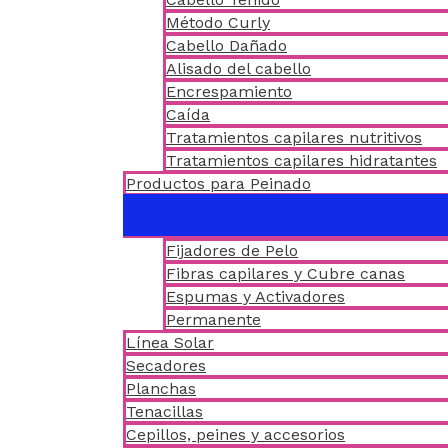
Método Curly
Cabello Dañado
Alisado del cabello
Encrespamiento
Caída
Tratamientos capilares nutritivos
Tratamientos capilares hidratantes
Productos para Peinado
Fijadores de Pelo
Fibras capilares y Cubre canas
Espumas y Activadores
Permanente
Línea Solar
Secadores
Planchas
Tenacillas
Cepillos, peines y accesorios