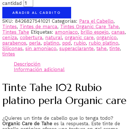
cantidad
AÑADIR AL CARRITO
SKU:
8426827541021
Categorías:
Para el Cabello
,
Tíntes
,
Tintes de marca
,
Tintes Organic Care Tahe
,
Tintes Tahe
Etiquetas:
amoniaco
,
brillo espejo
,
canas
,
ceniza
,
cobertura
,
natural
,
organic care
,
organico
,
parabenos
,
perla
,
platino
,
ppd
,
rubio
,
rubio platino
,
Siliconas
,
sin amoniaco
,
superaclarante
,
tahe
,
tinte
,
tintes
Descripción
Información adicional
Tinte Tahe 102 Rubio
platino perla Organic care
¿Quieres un tinte de cabello que lo tenga todo?
Organic Care de Tahe
es la respuesta. Este tinte de