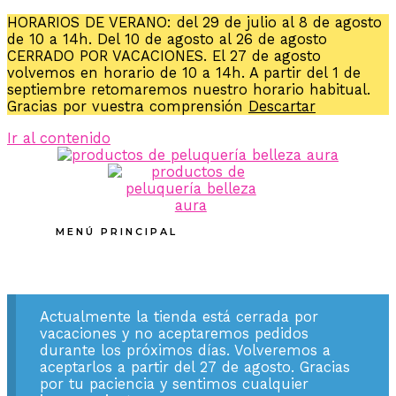
HORARIOS DE VERANO: del 29 de julio al 8 de agosto
de 10 a 14h. Del 10 de agosto al 26 de agosto
CERRADO POR VACACIONES. El 27 de agosto
volvemos en horario de 10 a 14h. A partir del 1 de
septiembre retomaremos nuestro horario habitual.
Gracias por vuestra comprensión
Descartar
Ir al contenido
MENÚ PRINCIPAL
Actualmente la tienda está cerrada por
vacaciones y no aceptaremos pedidos
durante los próximos días. Volveremos a
aceptarlos a partir del 27 de agosto. Gracias
por tu paciencia y sentimos cualquier