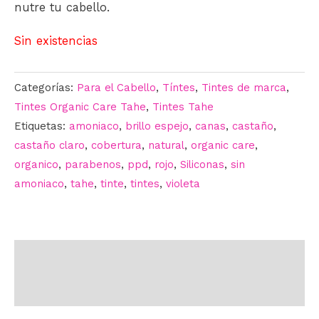
nutre tu cabello.
Sin existencias
Categorías:
Para el Cabello
,
Tíntes
,
Tintes de marca
,
Tintes Organic Care Tahe
,
Tintes Tahe
Etiquetas:
amoniaco
,
brillo espejo
,
canas
,
castaño
,
castaño claro
,
cobertura
,
natural
,
organic care
,
organico
,
parabenos
,
ppd
,
rojo
,
Siliconas
,
sin
amoniaco
,
tahe
,
tinte
,
tintes
,
violeta
Descripción
Información adicional