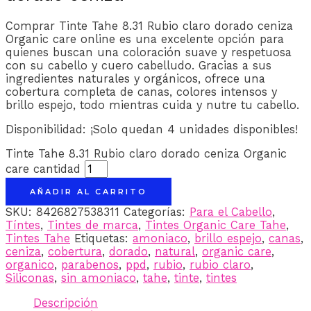
Comprar Tinte Tahe 8.31 Rubio claro dorado ceniza
Organic care online es una excelente opción para
quienes buscan una coloración suave y respetuosa
con su cabello y cuero cabelludo. Gracias a sus
ingredientes naturales y orgánicos, ofrece una
cobertura completa de canas, colores intensos y
brillo espejo, todo mientras cuida y nutre tu cabello.
Disponibilidad:
¡Solo quedan 4 unidades disponibles!
Tinte Tahe 8.31 Rubio claro dorado ceniza Organic
care cantidad
AÑADIR AL CARRITO
SKU:
8426827538311
Categorías:
Para el Cabello
,
Tíntes
,
Tintes de marca
,
Tintes Organic Care Tahe
,
Tintes Tahe
Etiquetas:
amoniaco
,
brillo espejo
,
canas
,
ceniza
,
cobertura
,
dorado
,
natural
,
organic care
,
organico
,
parabenos
,
ppd
,
rubio
,
rubio claro
,
Siliconas
,
sin amoniaco
,
tahe
,
tinte
,
tintes
Descripción