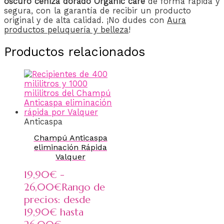
oscuro ceniza dorado Organic care
de forma rápida y
segura, con la garantía de recibir un producto
original y de alta calidad. ¡No dudes con
Aura
productos peluquería y belleza
!
Productos relacionados
Anticaspa
Champú Anticaspa
eliminación Rápida
Valquer
19,90
€
-
26,00
€
Rango de
precios: desde
19,90€ hasta