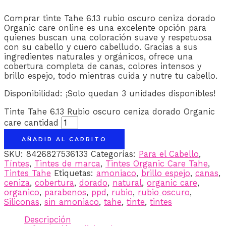
Comprar tinte Tahe 6.13 rubio oscuro ceniza dorado
Organic care online es una excelente opción para
quienes buscan una coloración suave y respetuosa
con su cabello y cuero cabelludo. Gracias a sus
ingredientes naturales y orgánicos, ofrece una
cobertura completa de canas, colores intensos y
brillo espejo, todo mientras cuida y nutre tu cabello.
Disponibilidad:
¡Solo quedan 3 unidades disponibles!
Tinte Tahe 6.13 Rubio oscuro ceniza dorado Organic
care cantidad
AÑADIR AL CARRITO
SKU:
8426827536133
Categorías:
Para el Cabello
,
Tíntes
,
Tintes de marca
,
Tintes Organic Care Tahe
,
Tintes Tahe
Etiquetas:
amoniaco
,
brillo espejo
,
canas
,
ceniza
,
cobertura
,
dorado
,
natural
,
organic care
,
organico
,
parabenos
,
ppd
,
rubio
,
rubio oscuro
,
Siliconas
,
sin amoniaco
,
tahe
,
tinte
,
tintes
Descripción