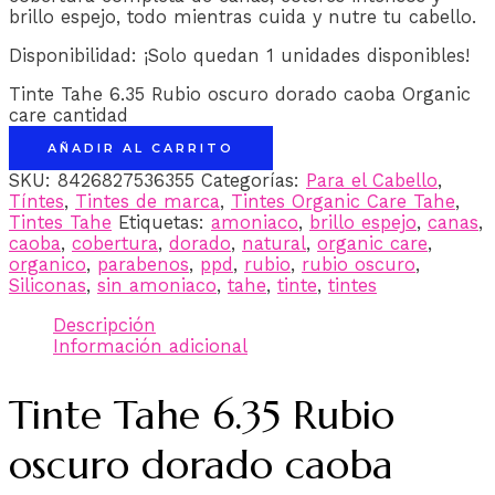
brillo espejo, todo mientras cuida y nutre tu cabello.
Disponibilidad:
¡Solo quedan 1 unidades disponibles!
Tinte Tahe 6.35 Rubio oscuro dorado caoba Organic
care cantidad
AÑADIR AL CARRITO
SKU:
8426827536355
Categorías:
Para el Cabello
,
Tíntes
,
Tintes de marca
,
Tintes Organic Care Tahe
,
Tintes Tahe
Etiquetas:
amoniaco
,
brillo espejo
,
canas
,
caoba
,
cobertura
,
dorado
,
natural
,
organic care
,
organico
,
parabenos
,
ppd
,
rubio
,
rubio oscuro
,
Siliconas
,
sin amoniaco
,
tahe
,
tinte
,
tintes
Descripción
Información adicional
Tinte Tahe 6.35 Rubio
oscuro dorado caoba