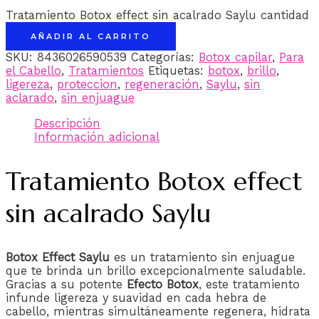
Tratamiento Botox effect sin acalrado Saylu cantidad
AÑADIR AL CARRITO
SKU:
8436026590539
Categorías:
Botox capilar
,
Para
el Cabello
,
Tratamientos
Etiquetas:
botox
,
brillo
,
ligereza
,
proteccion
,
regeneración
,
Saylu
,
sin
aclarado
,
sin enjuague
Descripción
Información adicional
Tratamiento Botox effect
sin acalrado Saylu
Botox Effect Saylu
es un tratamiento sin enjuague
que te brinda un brillo excepcionalmente saludable.
Gracias a su potente
Efecto Botox
, este tratamiento
infunde ligereza y suavidad en cada hebra de
cabello, mientras simultáneamente regenera, hidrata