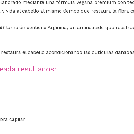
elaborado mediante una fórmula vegana premium con tecno
 ​​vida al
cabello
al mismo tiempo que restaura la fibra ca
er
también contiene Arginina; un aminoácido que reestructu
y restaura el cabello acondicionando las cutículas dañada
eada resultados:
ibra capilar