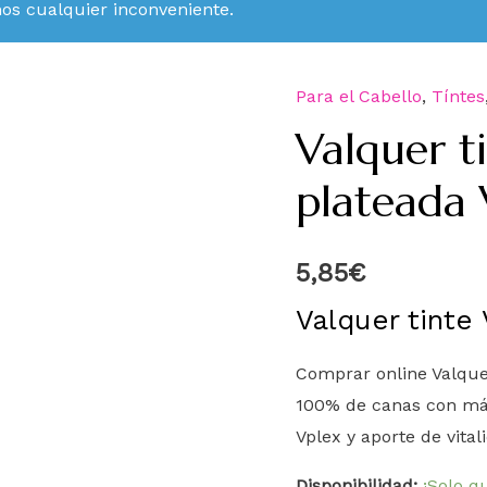
mos cualquier inconveniente.
Para el Cabello
,
Tíntes
Valquer t
plateada 
5,85
€
Valquer tinte
Comprar online Valque
100% de canas con máx
Vplex y aporte de vita
Disponibilidad:
¡Solo q