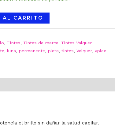
 AL CARRITO
lo
,
Tíntes
,
Tintes de marca
,
Tintes Valquer
te
,
luna
,
permanente
,
plata
,
tintes
,
Valquer
,
vplex
encia el brillo sin dañar la salud capilar.