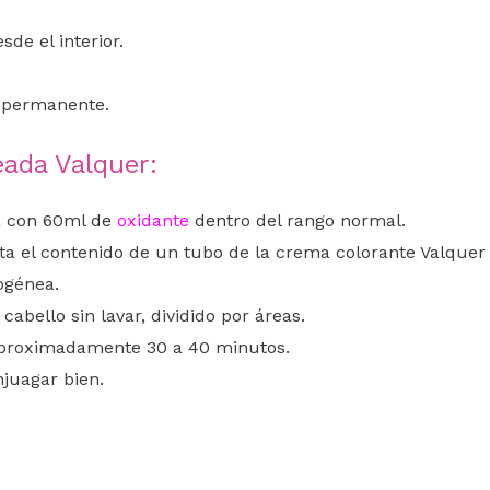
de el interior.
a permanente.
eada Valquer:
 con 60ml
de
oxidante
den
tro del rango normal.
erta el contenido de un tubo de la crema colorante Valqu
ogénea.
cabello sin lavar, dividido por áreas.
 aproximadamente 30 a 40 minutos.
juagar bien.